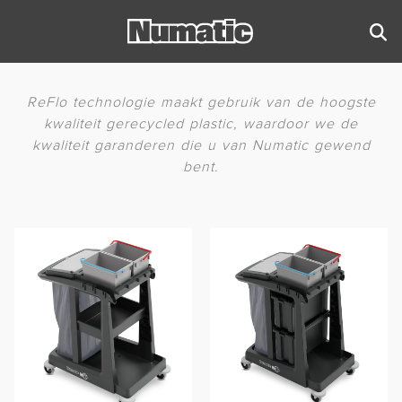
ReFlo technologie maakt gebruik van de hoogste
kwaliteit gerecycled plastic, waardoor we de
kwaliteit garanderen die u van Numatic gewend
bent.