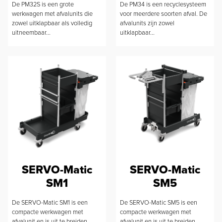
De PM32S is een grote
De PM34 is een recyclesysteem
werkwagen met afvalunits die
voor meerdere soorten afval. De
zowel uitklapbaar als volledig
afvalunits zijn zowel
uitneembaar...
uitklapbaar...
SERVO-Matic
SERVO-Matic
SM1
SM5
De SERVO-Matic SM1 is een
De SERVO-Matic SM5 is een
compacte werkwagen met
compacte werkwagen met
afvalunit en is uit te breiden...
afvalunit en is uit te breiden...