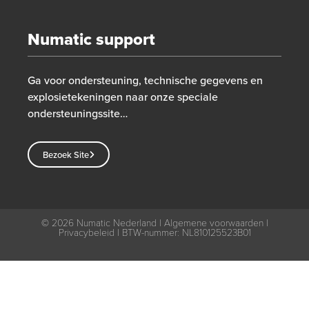
Numatic support
Ga voor ondersteuning, technische gegevens en
explosietekeningen naar onze speciale
ondersteuningssite…
Bezoek Site
© 2026
Numatic Nederland |
Algemene voorwaarden
|
Privacybeleid
| BTW-nummer: NL810125523B01