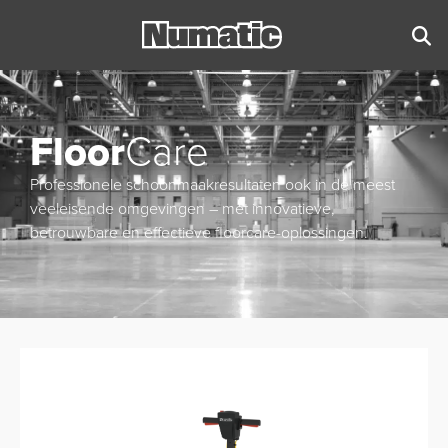
Floor
Care
Professionele schoonmaakresultaten ook in de meest
veeleisende omgevingen – met innovatieve,
betrouwbare en effectieve floorcare-oplossingen.