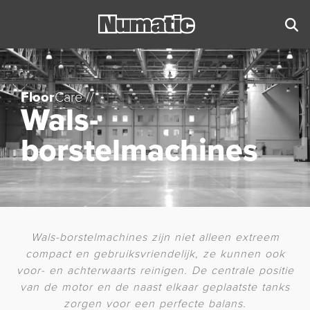
Floor
Care //
Wals-
borstelmachines
Wals-borstelmachines zijn niet alleen extreem
compact en gebruiksvriendelijk, ze kunnen ook
voor- en achterwaarts reinigen. De centrale positie
van de motor en de naast elkaar geplaatste tanks
zorgen voor een perfecte balans.