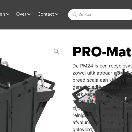
ten
Over
Contact
PRO-Mat
De PM24 is een recyclesys
zowel uitklapbaar als voll
breed scala aan kits en ac
gerecycled kunststof d.m.v
werkwagen is SCS gecertif
materiaal bestaat. Door d
zijn de werkwagens oerste
reinigen en duurzaam in ge
afvalunits en 2 handige 
geleverd, bij het bestell