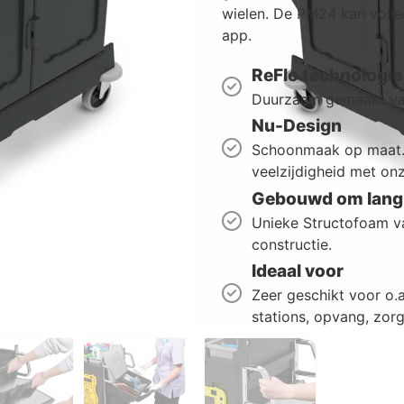
wielen. De PM24 kan voll
app.
ReFlo technologie
Duurzaam gemaakt van
Nu-Design
Schoonmaak op maat. 
veelzijdigheid met onz
Gebouwd om lang 
Unieke Structofoam va
constructie.
Ideaal voor
Zeer geschikt voor o.a.
stations, opvang, zorg