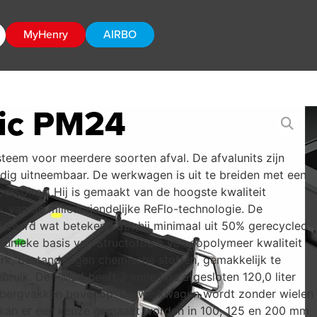
MyHenry
AIRBO
ic PM24
teem voor meerdere soorten afval. De afvalunits zijn
edig uitneembaar. De werkwagen is uit te breiden met een
cessoires. Hij is gemaakt van de hoogste kwaliteit
. van de milieuvriendelijke ReFlo-technologie. De
iceerd wat betekend dat hij minimaal uit 50% gerecycled
e unieke basis van Structofoam van copolymeer kwaliteit
rk, bestand tegen chemische stoffen, gemakkelijk te
bruik. De PM24 heeft 3 volledige afgesloten 120,0 liter
opbergvakken bovenop. De werkwagen wordt zonder wielen
en kan er een keuze gemaakt worden in 100, 125 en 200 mm