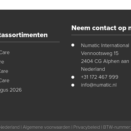
Neem contact op 
tassortimenten
Numatic International
Care
Vennootsweg 15
2404 CG Alphen aan 
re
Nederland
Care
+31 172 467 999
Care
info@numatic.nl
ogus 2026
Nederland |
Algemene voorwaarden
|
Privacybeleid
| BTW-nummer: