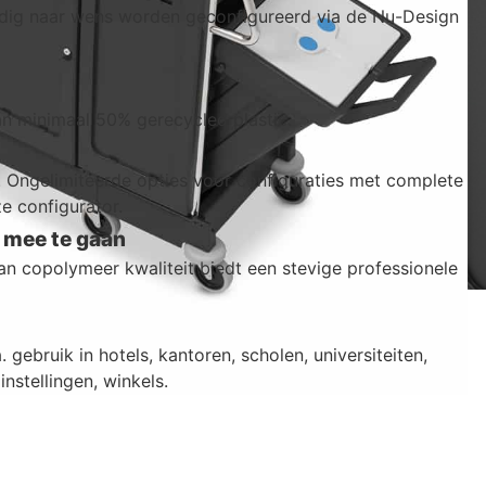
edig naar wens worden geconfigureerd via de Nu-Design
 minimaal 50% gerecycled plastic.
Ongelimiteerde opties voor configuraties met complete
e configurator.
mee te gaan
n copolymeer kwaliteit biedt een stevige professionele
 gebruik in hotels, kantoren, scholen, universiteiten,
instellingen, winkels.