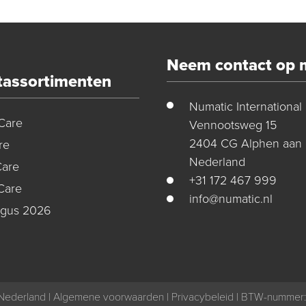
Neem contact op 
tassortimenten
Numatic International
Care
Vennootsweg 15
2404 CG Alphen aan 
re
Nederland
Care
+31 172 467 999
Care
info@numatic.nl
ogus 2026
Nederland |
Algemene voorwaarden
|
Privacybeleid
| BTW-nummer: