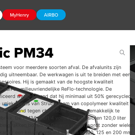
MyHenry
AIRBO
ic PM34
teem voor meerdere soorten afval. De afvalunits zijn
edig uitneembaar. De werkwagen is uit te breiden met een
cessoires. Hij is gemaakt van de hoogste kwaliteit
. van de milieuvriendelijke ReFlo-technologie. De
iceerd wat betekend dat hij minimaal uit 50% gerecycled
e unieke basis van Structofoam van copolymeer kwaliteit
rk, bestand tegen chemische stoffen, gemakkelijk te
bruik. De PM34 heeft 4 volledige afgesloten 120,0 liter
opbergvakken bovenop. De werkwagen wordt zonder wielen
en kan er een keuze gemaakt worden in 100, 125 en 200 mm