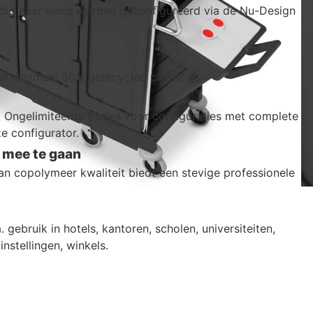
edig naar wens worden geconfigureerd via de Nu-Design
 minimaal 50% gerecycled plastic.
Ongelimiteerde opties voor configuraties met complete
e configurator.
mee te gaan
n copolymeer kwaliteit biedt een stevige professionele
 gebruik in hotels, kantoren, scholen, universiteiten,
instellingen, winkels.