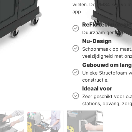
wielen. De PM34 kan voll
app.
ReFlo technologie
Duurzaam gemaakt van
Nu-Design
Schoonmaak op maat. 
veelzijdigheid met onz
Gebouwd om lang 
Unieke Structofoam va
constructie.
Ideaal voor
Zeer geschikt voor o.a.
stations, opvang, zorg