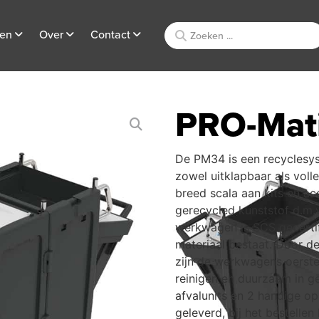
ten
Over
Contact
PRO-Mat
De PM34 is een recyclesys
zowel uitklapbaar als voll
breed scala aan kits en ac
gerecycled kunststof d.m.v
werkwagen is SCS gecertif
materiaal bestaat. Door d
zijn de werkwagens oerste
reinigen en duurzaam in ge
afvalunits en 2 handige 
geleverd, bij het bestell