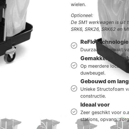
wielen.
Optioneel:
De
SM1
werkwagen is uit t
SRK6, SRK26, SRK62 en M
ReFlo technologie
Duurzaam gemaakt van
Gemakkelijk verpl
Op meerdere locaties
duwbeugel.
Gebouwd om lang 
Unieke Structofoam va
constructie.
Ideaal voor
Zeer geschikt voor o.a.
stations, opvang, zorg