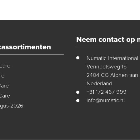
Neem contact op 
tassortimenten
Numatic International
Care
Vennootsweg 15
2404 CG Alphen aan 
re
Nederland
Care
+31 172 467 999
Care
info@numatic.nl
ogus 2026