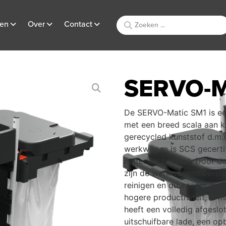
ten
Over
Contact
SERVO-M
De SERVO-Matic SM1 is een
met een breed scala aan ki
gerecycled kunststof d.m.v
werkwagen is SCS gecertif
materiaal bestaat. Door d
zijn de werkwagens oerste
reinigen en duurzaam in 
hogere productiviteit, is 
heeft een volledig afgeslo
uitschuifbare lade, een o