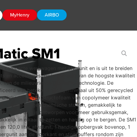
MyHenry
AIRBO
atic SM1
 compacte werkwagen met afvalunit en is uit te breiden
ts en accessoires. Hij is gemaakt van de hoogste kwaliteit
. van de milieuvriendelijke ReFlo-technologie. De
iceerd wat betekend dat hij minimaal uit 50% gerecycled
e unieke basis van Structofoam van copolymeer kwaliteit
rk, bestand tegen chemische stoffen, gemakkelijk te
gebruik. De SM1 is ontworpen voor meer gebruiksgemak,
makkelijk in elkaar te zetten en handig op te bergen. De SM1
ten 120,0 liter afvalunit, 1 handige opbergvak bovenop, 1
pbergunit aan de voorkant en stootbuffers rondom zijn