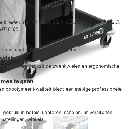
e breiden met kit SRK
0, SRK1, SRK2, SRK3, SRK4, SRK5,
MT1616B.
 minimaal 50% gerecycled plastic.
aatsbaar
 te gebruiken dankzij de zwenkwielen en ergonomische
mee te gaan
n copolymeer kwaliteit biedt een stevige professionele
 gebruik in hotels, kantoren, scholen, universiteiten,
instellingen, winkels.