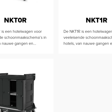
NKT0R
NKT1R
is een hotelwagen voor
De NKT1R is een hotelwage
de schoonmaakschema’s in
veeleisende schoonmaaksc
an nauwe gangen en...
hotels, van nauwe gangen e