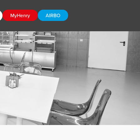
MyHenry
AIRBO