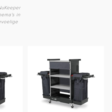
 NuKeeper
hema’s in
evoelige