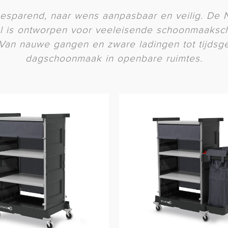
esparend, naar wens aanpasbaar en veilig. De
l is ontworpen voor veeleisende schoonmaaksc
 Van nauwe gangen en zware ladingen tot tijdsg
dagschoonmaak in openbare ruimtes.