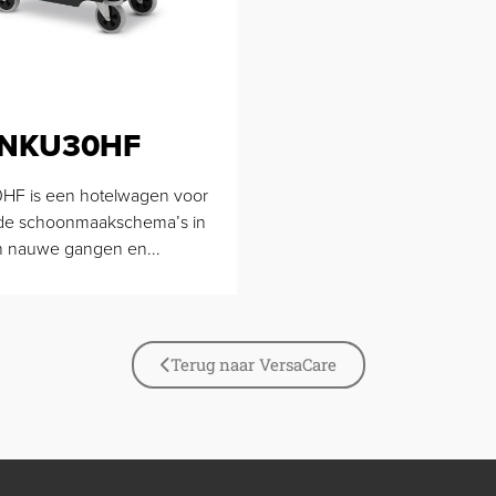
NKU30HF
F is een hotelwagen voor
de schoonmaakschema’s in
an nauwe gangen en...
Terug naar VersaCare