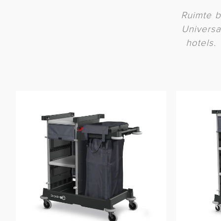
Ruimte b
Universa
hotels.