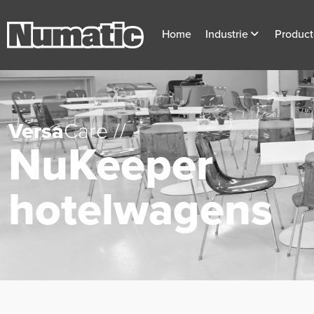
Home
Industrie
Produc
Versa
Care //
NuKeeper
hotelwagens