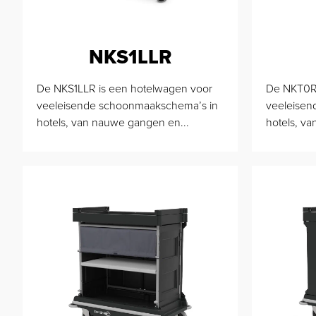
NKS1LLR
De NKS1LLR is een hotelwagen voor
De NKT0R 
veeleisende schoonmaakschema’s in
veeleisen
hotels, van nauwe gangen en...
hotels, v