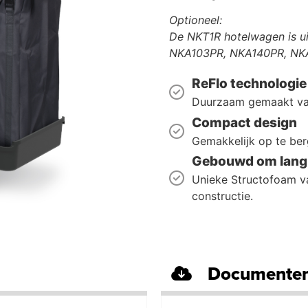
Optioneel:
De
NKT1R
hotelwagen
is u
NKA103PR, NKA140PR, NK
ReFlo technologie
Duurzaam gemaakt van
Compact design
Gemakkelijk op te berg
Gebouwd om lang 
Unieke Structofoam va
constructie.
Documenten