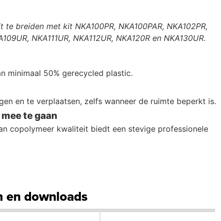
it te breiden met kit
NKA100PR, NKA100PAR, NKA102PR,
A109UR, NKA111UR, NKA112UR, NKA120R en NKA130UR.
 minimaal 50% gerecycled plastic.
en en te verplaatsen, zelfs wanneer de ruimte beperkt is.
mee te gaan
n copolymeer kwaliteit biedt een stevige professionele
 en downloads