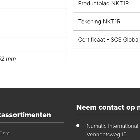
Productblad NKT1R
Tekening NKT1R
Certificaat - SCS Global
352 mm
Neem contact op 
tassortimenten
Numatic International
Care
Vennootsweg 15