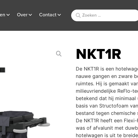
ten
Over
Contact
NKT1R
De NKT1R is een hotelwag
nauwe gangen en zware be
ruimtes. Hij is gemaakt va
milieuvriendelijke ReFlo-
betekend dat hij minimaal
basis van Structofoam van
bestand tegen chemische s
De NKT1R heeft een Flexi-F
was of afvalunit met duwb
hotelwagen is uit te breid