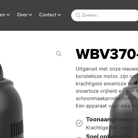
ten
Over
Contact
WBV370
Uitgerust met onze nieuwe
borstelloze motor, zijn o
krachtigste snoerloze rein
snoerloze vrijheid en een
schoonmaakproductiviteit 
Een apparaat voor elke klus
Toonaangevende p
Krachtige 36V batteri
Snel opladen