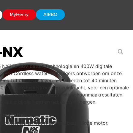
MyHenry
AIRBO
-NX
 NX300 36V batterijtechnologie en 400W digitale
nze Pro Cordless water-stofzuigers ontworpen om onze
iging tot nu toe te leveren. Ze bieden tot 40 minuten
 40% hogere luchtstroom en zuigkracht, voor een optimale
met krachtige en professionele schoonmaakresultaten.
, altijd bij de hand en netjes op te bergen.
restaties
jtechnologie en 400W digitale borstelloze motor.