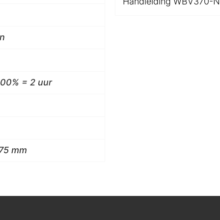
Handleiding WBV370-
on
100% = 2 uur
375 mm