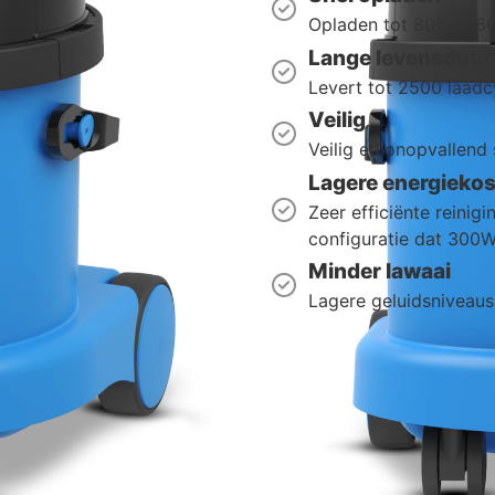
Opladen tot 80% in 60
Lange levensduur
Levert tot 2500 laadcy
Veilig
Veilig en onopvallend
Lagere energieko
Zeer efficiënte reinig
configuratie dat 300W
Minder lawaai
Lagere geluidsniveaus