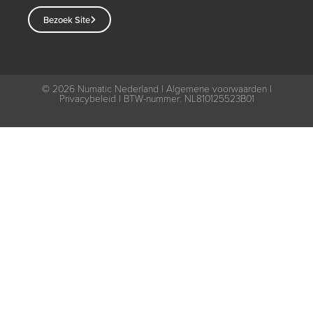
Bezoek Site
© 2026
Numatic Nederland |
Algemene voorwaarden
|
Privacybeleid
| BTW-nummer: NL810125523B01