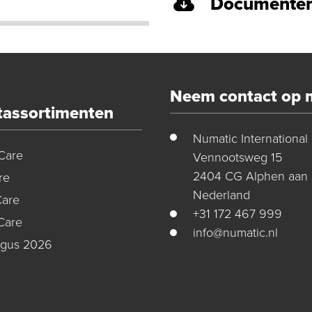
Documenten
Neem contact op 
tassortimenten
Numatic International
Care
Vennootsweg 15
2404 CG Alphen aan 
re
Nederland
Care
+31 172 467 999
Care
info@numatic.nl
ogus 2026