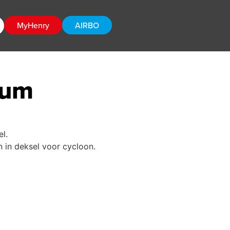
MyHenry
AIRBO
rum
l.
 in deksel voor cycloon.