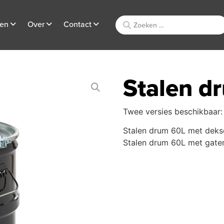
ten
Over
Contact
Stalen d
Twee versies beschikbaar:
Stalen drum 60L met dekse
Stalen drum 60L met gaten