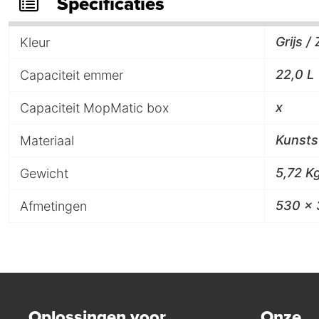
Specificaties
Grijs /
Kleur
22,0 L
Capaciteit emmer
x
Capaciteit MopMatic box
Kunsts
Materiaal
5,72 K
Gewicht
530 x 
Afmetingen
Oplossingen voor
Onze