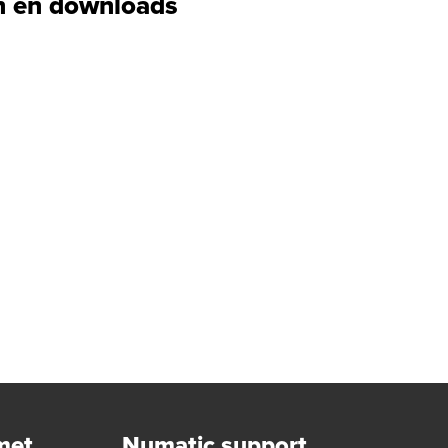
 en downloads
met
Numatic support