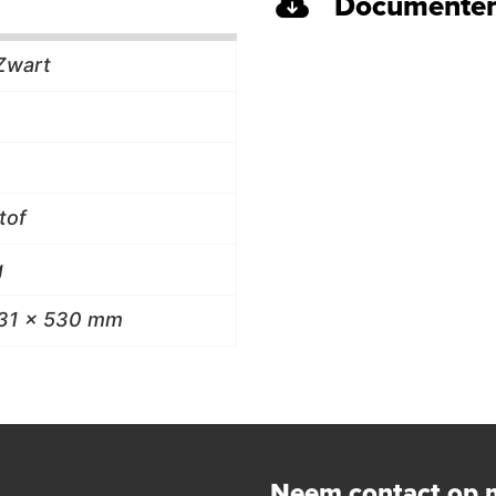
Documenten
 Zwart
tof
g
31 x 530 mm
Neem contact op 