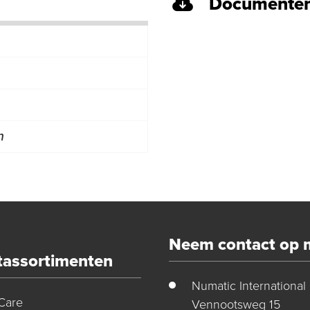
Documenten
m
Neem contact op 
tassortimenten
Numatic International
Care
Vennootsweg 15