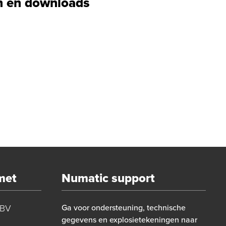
 en downloads
met
Numatic support
 BV
Ga voor ondersteuning, technische
gegevens en explosietekeningen naar