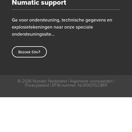
Numatic support
Ga voor ondersteuning, technische gegevens en
explosietekeningen naar onze speciale
ondersteuningssite…
Bezoek Site
© 2026
Numatic Nederland |
Algemene voorwaarden
|
Privacybeleid
| BTW-nummer: NL810125523B01