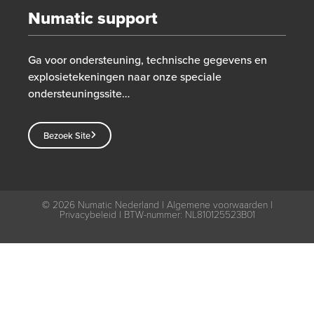
Numatic support
Ga voor ondersteuning, technische gegevens en
explosietekeningen naar onze speciale
ondersteuningssite…
Bezoek Site
© 2026
Numatic Nederland |
Algemene voorwaarden
|
Privacybeleid
| BTW-nummer: NL810125523B01