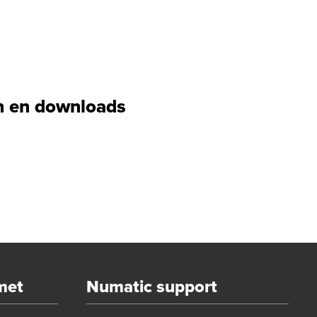
 en downloads
met
Numatic support