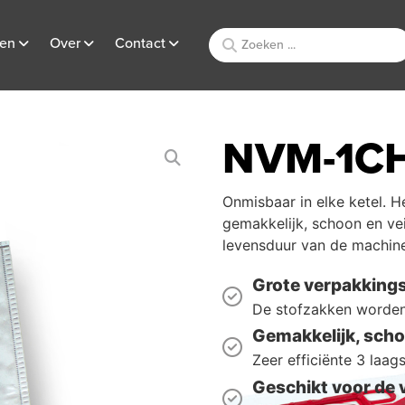
ten
Over
Contact
NVM-1CH
Onmisbaar in elke ketel. H
gemakkelijk, schoon en ve
levensduur van de machin
Grote verpakking
De stofzakken worden 
Gemakkelijk, schoo
Zeer efficiënte 3 laag
Geschikt voor de