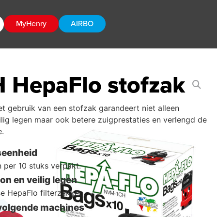
MyHenry
AIRBO
 HepaFlo stofzak
et gebruik van een stofzak garandeert niet alleen
ilig legen maar ook betere zuigprestaties en verlengd de
e.
seenheid
per 10 stuks verpakt.
n en veilig legen
se HepaFlo filterzakken.
 volgende machines