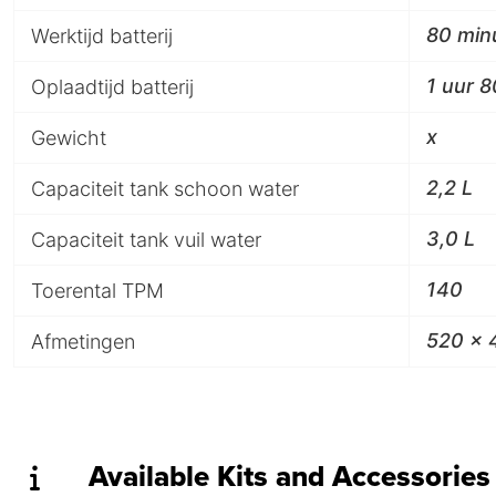
80 min
Werktijd batterij
1 uur 
Oplaadtijd batterij
x
Gewicht
2,2 L
Capaciteit tank schoon water
3,0 L
Capaciteit tank vuil water
140
Toerental TPM
520 x 
Afmetingen
Available Kits and Accessories