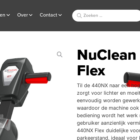
ten
Over
Contact
NuClean
Flex
Til de 440NX naar een hog
zorgt voor lichter en moeit
eenvoudig worden gewerkt 
waardoor de machine ook 
bediening wordt het werk 
gebruiker aanzienlijk ver
440NX Flex duidelijke voo
parkeerstand, ideaal voor