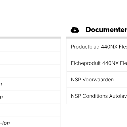
Documenten
Productblad 440NX Fle
Ficheproduit 440NX Fle
NSP Voorwaarden
m
NSP Conditions Autola
m
-Ion