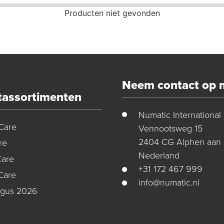
Producten niet gevonden
Neem contact op 
tassortimenten
Numatic International
Care
Vennootsweg 15
2404 CG Alphen aan 
re
Nederland
Care
+31 172 467 999
Care
info@numatic.nl
ogus 2026