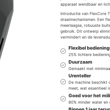
apparaat wendbaar en lich
Introductie van FlexCore T
draaimechanismen. Een fle
meerlaagse, robuuste buit
gebruik. Dit ontwerp elim
vermindert en de levensduu
Flexibel bedieni
25% lichtere bediening
Duurzaam
Gemaakt met minimaal
Urenteller
De machine beschikt o
meet, wat essentieel 
Goed voor het mil
80% minder water en 
Binnen 1 jaar teru