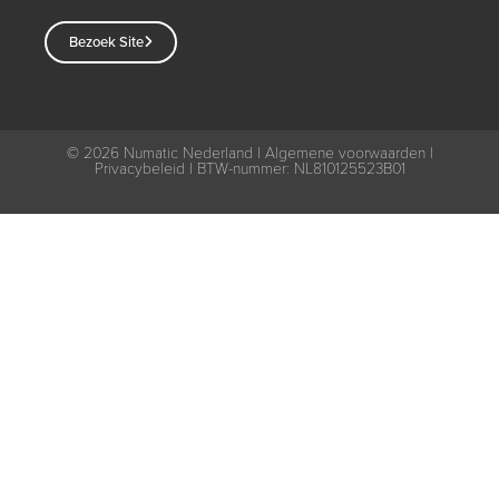
Bezoek Site
© 2026
Numatic Nederland |
Algemene voorwaarden
|
Privacybeleid
| BTW-nummer: NL810125523B01