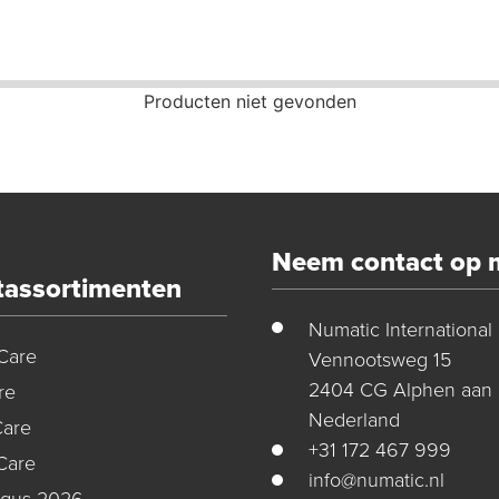
Producten niet gevonden
Neem contact op 
tassortimenten
Numatic International
Care
Vennootsweg 15
2404 CG Alphen aan 
re
Nederland
Care
+31 172 467 999
Care
info@numatic.nl
ogus 2026