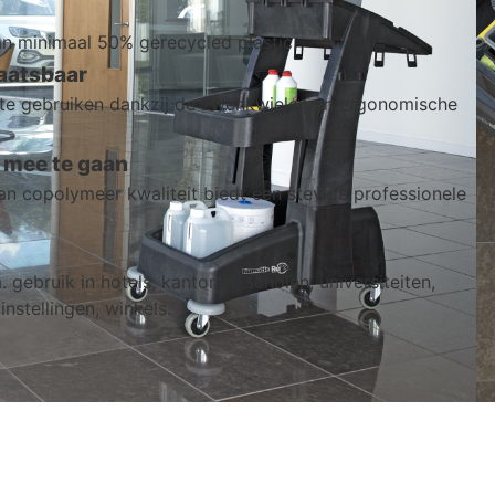
 minimaal 50% gerecycled plastic.
aatsbaar
 te gebruiken dankzij de zwenkwielen en ergonomische
mee te gaan
n copolymeer kwaliteit biedt een stevige professionele
 gebruik in hotels, kantoren, scholen, universiteiten,
instellingen, winkels.