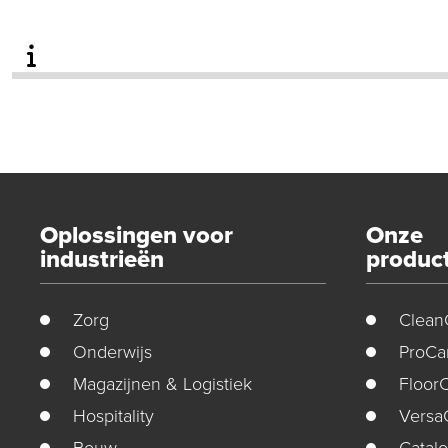
Oplossingen voor
Onze
industrieën
produc
Zorg
Clean
Onderwijs
ProCa
Magazijnen & Logistiek
Floor
Hospitality
Versa
Bouw
Catal