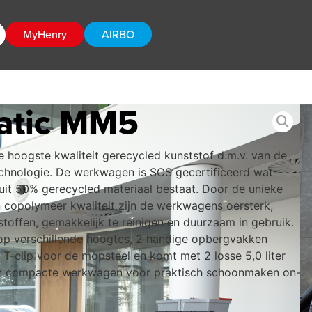
MyHenry
AIRBO
atic MM5
hoogste kwaliteit gerecycled kunststof d.m.v. van de
technologie. De werkwagen is SCS gecertificeerd wat
 uit 50% gerecycled materiaal bestaat. Door de unieke
 copolymeer kwaliteit zijn de werkwagens oersterk,
toffen, gemakkelijk te reinigen en duurzaam in gebruik.
op verschillende hoogtes, 2 handige opbergvakken
 T-clip voor de mopsteel en komt met 2 losse 5,0 liter
n compacte werkwagen voor praktisch schoonmaken on-