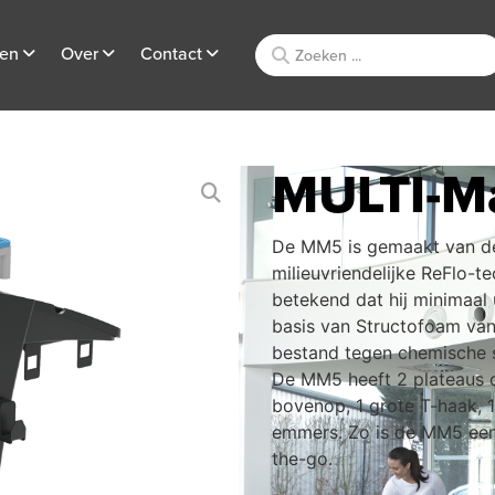
ten
Over
Contact
MULTI-M
De MM5 is gemaakt van de 
milieuvriendelijke ReFlo-
betekend dat hij minimaal
basis van Structofoam van
bestand tegen chemische s
De MM5 heeft 2 plateaus 
bovenop, 1 grote T-haak, 1
emmers. Zo is de MM5 ee
the-go.