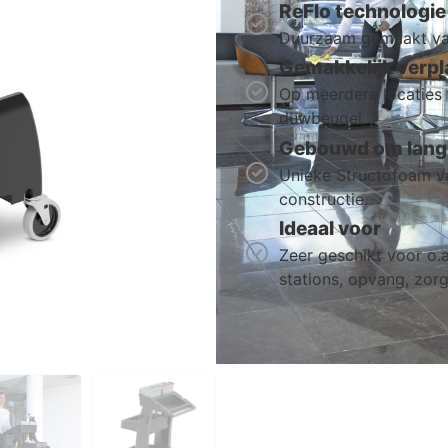
ReFlo technologie
Duurzaam gemaakt van
Gemakkelijk verpl
Op meerdere locaties
duwbeugel.
Gebouwd om lang 
Unieke Structofoam va
constructie.
Ideaal voor
Zeer geschikt voor o.a.
stations, opvang, zorg