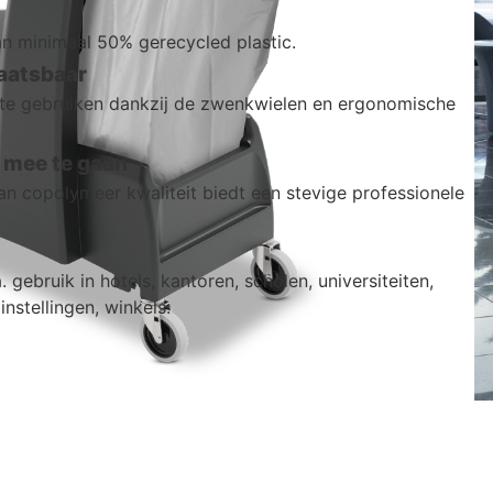
 minimaal 50% gerecycled plastic.
aatsbaar
 te gebruiken dankzij de zwenkwielen en ergonomische
mee te gaan
n copolymeer kwaliteit biedt een stevige professionele
 gebruik in hotels, kantoren, scholen, universiteiten,
instellingen, winkels.