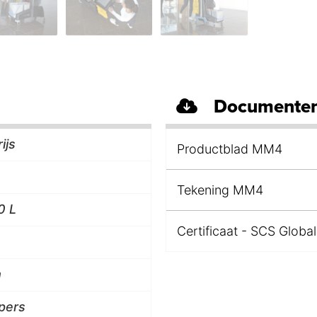
Documenten
ijs
Productblad MM4
Tekening MM4
0 L
Certificaat - SCS Global
m
 pers