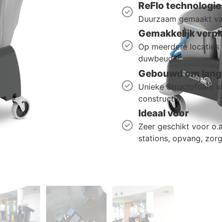
ReFlo technologie
Duurzaam gemaakt van
Gemakkelijk verpl
Op meerdere locaties
duwbeugel.
Gebouwd om lang 
Unieke Structofoam va
constructie.
Ideaal voor
Zeer geschikt voor o.a.
stations, opvang, zorg