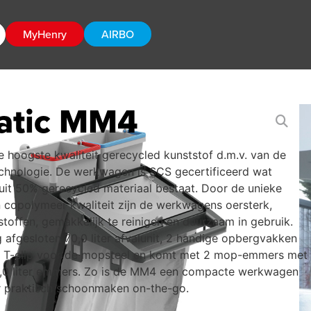
MyHenry
AIRBO
atic MM4
hoogste kwaliteit gerecycled kunststof d.m.v. van de
technologie. De werkwagen is SCS gecertificeerd wat
 uit 50% gerecycled materiaal bestaat. Door de unieke
 copolymeer kwaliteit zijn de werkwagens oersterk,
toffen, gemakkelijk te reinigen en duurzaam in gebruik.
 afgesloten 70,0 liter afvalunit, 2 handige opbergvakken
 1 T-clip voor de mopsteel en komt met 2 mop-emmers met
 5,0 liter emmers. Zo is de MM4 een compacte werkwagen
 praktisch schoonmaken on-the-go.