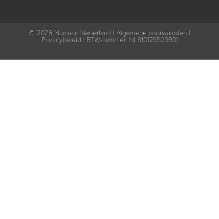
© 2026
Numatic Nederland |
Algemene voorwaarden
|
Privacybeleid
| BTW-nummer: NL810125523B01