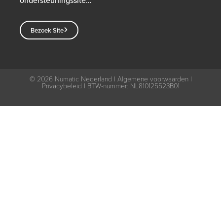
ondersteuningssite…
Bezoek Site
© 2026
Numatic Nederland |
Algemene voorwaarden
|
Privacybeleid
| BTW-nummer: NL810125523B01