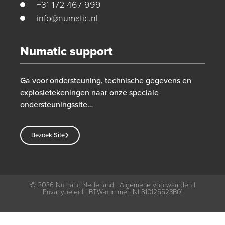
+31 172 467 999
info@numatic.nl
Numatic support
Ga voor ondersteuning, technische gegevens en
explosietekeningen naar onze speciale
ondersteuningssite…
Bezoek Site
© 2026
Numatic Nederland |
Algemene voorwaarden
|
Privacybeleid
| BTW-nummer: NL810125523B01