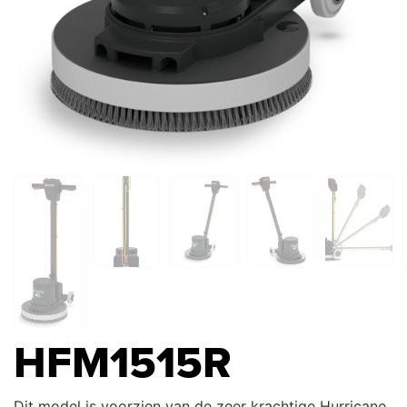
HFM1515R
Dit model is voorzien van de zeer krachtige Hurricane