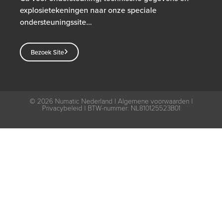
explosietekeningen naar onze speciale
ondersteuningssite…
Bezoek Site
© 2026
Numatic Nederland |
Algemene voorwaarden
|
Privacybeleid
| BTW-nummer: NL810125523B01