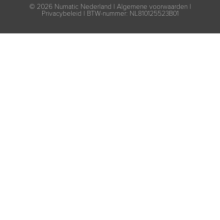
© 2026
Numatic Nederland |
Algemene voorwaarden
|
Privacybeleid
| BTW-nummer: NL810125523B01