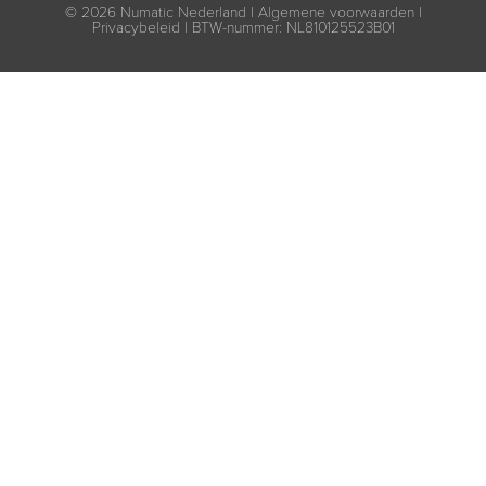
© 2026
Numatic Nederland |
Algemene voorwaarden
|
Privacybeleid
| BTW-nummer: NL810125523B01