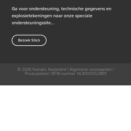
Ga voor ondersteuning, technische gegevens en
explosietekeningen naar onze speciale
ondersteuningssite…
Bezoek Site
© 2026
Numatic Nederland |
Algemene voorwaarden
|
Privacybeleid
| BTW-nummer: NL810125523B01