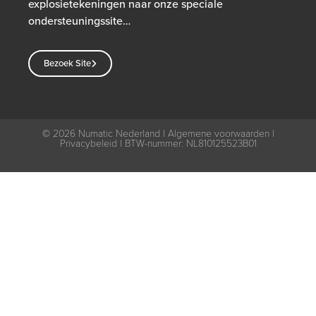
explosietekeningen naar onze speciale
ondersteuningssite…
Bezoek Site
© 2026
Numatic Nederland |
Algemene voorwaarden
|
Privacybeleid
| BTW-nummer: NL810125523B01