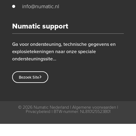
info@numatic.nl
Numatic support
Ga voor ondersteuning, technische gegevens en
explosietekeningen naar onze speciale
ondersteuningssite…
Bezoek Site
© 2026
Numatic Nederland |
Algemene voorwaarden
|
Privacybeleid
| BTW-nummer: NL810125523B01