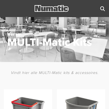
Versa
Care //
MULTI-Matic Kits
Vindt hier alle MULTI-Matic kits & accessoires.