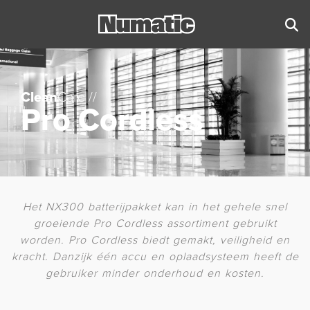
Clean
Care //
Pro Cordless
Het NX300 batterijpakket kan in het gehele snel
groeiende Pro Cordless assortiment gebruikt
worden. Pro Cordless biedt gemakt, veiligheid en
kracht. Danzijk één accu en oplaadsysteem heeft de
gebruiker minder onderhoud en kosten.